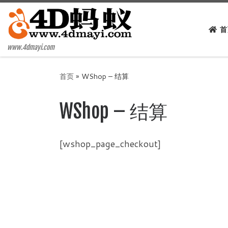
Skip to content
首
www.4dmayi.com
首页
»
WShop – 结算
WShop – 结算
[wshop_page_checkout]