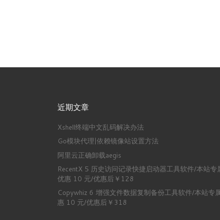
近期文章
Xshell终端中文乱码解决办法
Go模块代理|依赖镜像站设置方法
阿里云正确卸载aegis
RecentX 5 历史访问记录快捷启动器工具软件/本站专
优惠 10 元/优惠后￥128
Copywhiz 6 增强文件数据复制备份工具软件/本站专
惠 10 元/优惠后￥318