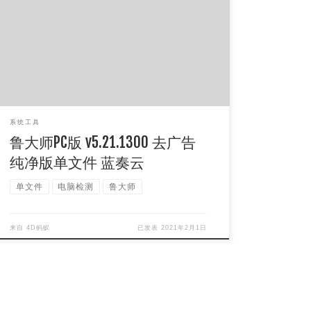
软件简介： 鲁大师是一款上市公司的硬件检测、电
脑性能测试软件。鲁大师电脑版拥有硬件检测、性
能测试、温度管理等功能。其硬件检测专业易 […]
系统工具
鲁大师PC版 v5.21.1300 去广告
纯净版单文件 蓝奏云
单文件
电脑检测
鲁大师
来自
4D蚂蚁
已发表
2021年2月1日