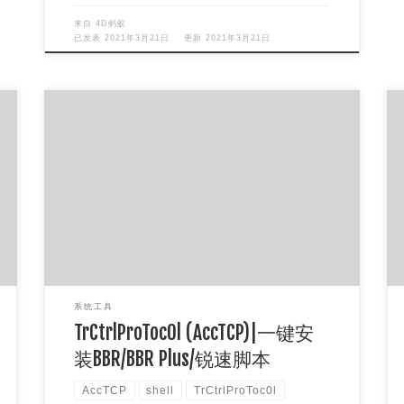
来自
4D蚂蚁
已发表
2021年3月21日
更新
2021年3月21日
本脚本可以安装、卸载 锐速（ServerSpeeder 和
LotServer）、原版 bbr、Yankee 版魔改 bbr、南琴
[…]
系统工具
TrCtrlProToc0l (AccTCP)|一键安
装BBR/BBR Plus/锐速脚本
AccTCP
shell
TrCtrlProToc0l