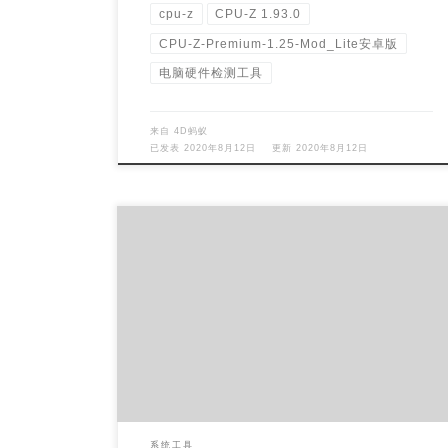
cpu-z
CPU-Z 1.93.0
CPU-Z-Premium-1.25-Mod_Lite安卓版
电脑硬件检测工具
来自
4D蚂蚁
已发表
2020年8月12日
更新
2020年8月12日
微软运行库基本上可以说是装机必备的，了解电脑
的基本上都知道，因为很多软件的运行都要依赖运
行库才能正常使用，与其一个一个安装，不如用
[…]
系统工具