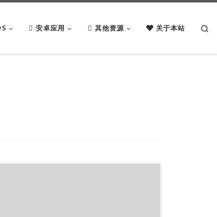
Se
OS
安卓应用
其他资源
关于本站
软件简介： 简单来说，Ventoy是一个制作可启动U
盘的开源工具。 有了Ventoy你就无需反复地格式