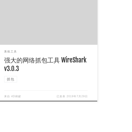
WireShark v3.0.3是一款经典的网络抓包软件，可
以分析网络抓包数据，支持的协议非常多，功能十
分强大。这里提供WireS […]
系统工具
强大的网络抓包工具 WireShark
v3.0.3
抓包
来自
4D蚂蚁
已发表
2019年7月29日