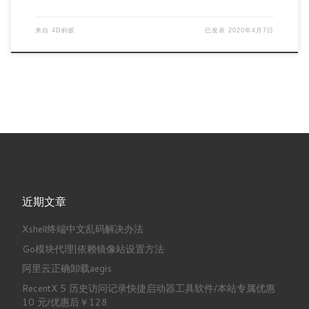
来自
4D蚂蚁
已发表
2020年4月7日
近期文章
Xshell终端中文乱码解决办法
Go模块代理|依赖镜像站设置方法
阿里云正确卸载aegis
RecentX 5 历史访问记录快捷启动器工具软件/本站专属优惠
10 元/优惠后￥128