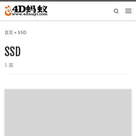
Skip to content
Search
主
首页
»
SSD
SSD
1 篇
SSD 固态硬盘测试工具 AS SSD Benchmark
2.0.7316.34247 简体中文汉化版是一款测试固态硬盘必备的
软 […]