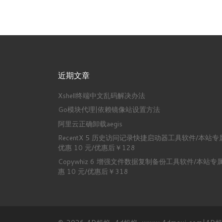
近期文章
Xshell终端中文乱码解决办法
Go模块代理|依赖镜像站设置方法
阿里云正确卸载aegis
RecentX 5 历史访问记录快捷启动器工具软件/本站专
优惠 10 元/优惠后￥128
Copywhiz 6 增强文件数据复制备份工具软件/本站专
惠 10 元/优惠后￥318