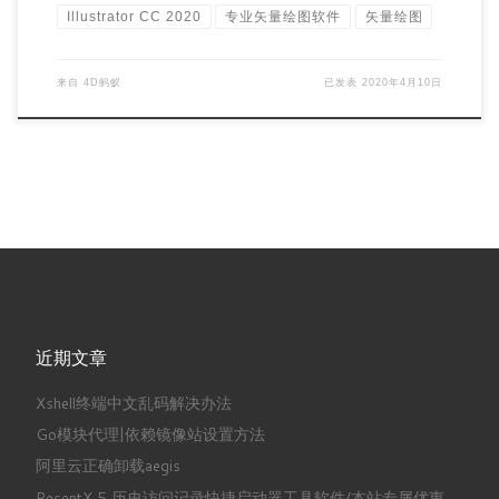
Illustrator CC 2020
专业矢量绘图软件
矢量绘图
来自
4D蚂蚁
已发表
2020年4月10日
近期文章
Xshell终端中文乱码解决办法
Go模块代理|依赖镜像站设置方法
阿里云正确卸载aegis
RecentX 5 历史访问记录快捷启动器工具软件/本站专属优惠