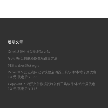
近期文章
Xshell终端中文乱码解决办法
Go模块代理|依赖镜像站设置方法
阿里云正确卸载aegis
RecentX 5 历史访问记录快捷启动器工具软件/本站专属优惠
10 元/优惠后￥128
Copywhiz 6 增强文件数据复制备份工具软件/本站专属优惠
10 元/优惠后￥318