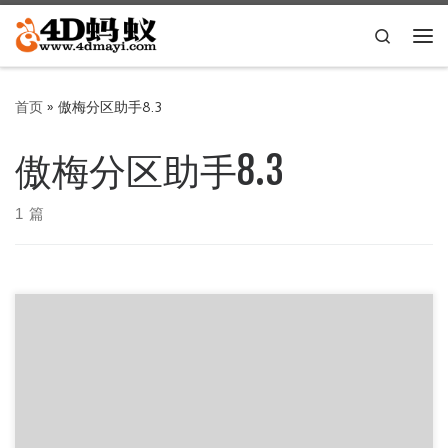
Skip to content
Search
主
首页
»
傲梅分区助手8.3
傲梅分区助手8.3
1 篇
傲梅分区助手是一个简单易用且免费的磁盘分区管理软件，
4D蚂蚁在这里提供傲梅分区助手企业版 AOMEI Partition Assi
[…]