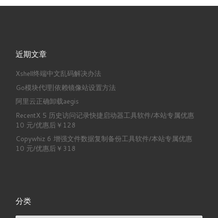
近期文章
Xshell终端中文乱码解决办法
Go模块代理|依赖镜像站设置方法
阿里云正确卸载aegis
RecentX 5 历史访问记录快捷启动器工具软件/本站专属优惠
10 元/优惠后￥128
Copywhiz 6 增强文件数据复制备份工具软件/本站专属优惠
10 元/优惠后￥318
分类