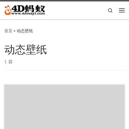
Skip to content
Search
主
首页
»
动态壁纸
动态壁纸
1 篇
共计11GB，全部为高清1920×1080分辨率，分享给大家，
文件夹内包含动态壁纸软件wallpaper_engine， […]