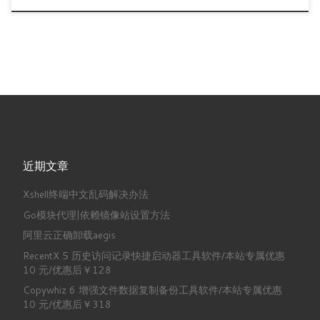
近期文章
Xshell终端中文乱码解决办法
Go模块代理|依赖镜像站设置方法
阿里云正确卸载aegis
RecentX 5 历史访问记录快捷启动器工具软件/本站专属优惠
10 元/优惠后￥128
Copywhiz 6 增强文件数据复制备份工具软件/本站专属优惠
10 元/优惠后￥318