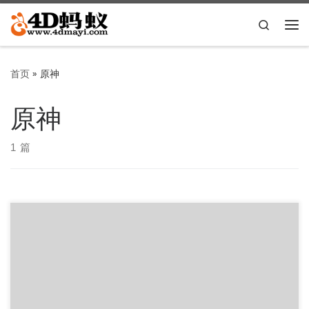
Skip to content
Search
主
首页
»
原神
原神
1 篇
来源于Telegram频道@GenshinCN 下载地址： 5GB File
magnet:?xt=urn:btih:1ffae6 […]