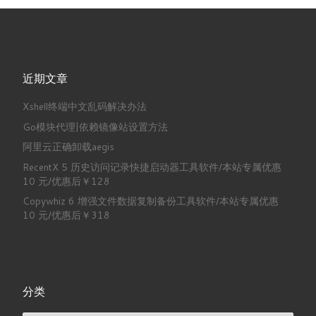
近期文章
Xshell终端中文乱码解决办法
Go模块代理|依赖镜像站设置方法
阿里云正确卸载aegis
RecentX 5 历史访问记录快捷启动器工具软件/本站专属优惠
10 元/优惠后￥128
Copywhiz 6 增强文件数据复制备份工具软件/本站专属优惠
10 元/优惠后￥318
分类