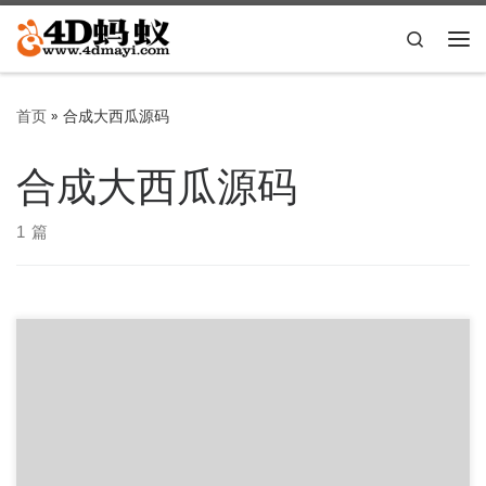
Skip to content
Search
主
首页
»
合成大西瓜源码
合成大西瓜源码
1 篇
应该是合成大西瓜衍生来的，无聊的可以玩一下，也可以自己
本地或者云上部署。 在线玩地址： https://sannaha.githu […]