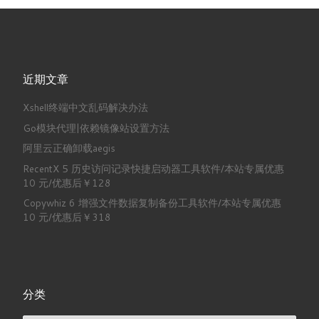
近期文章
Xshell终端中文乱码解决办法
Go模块代理|依赖镜像站设置方法
阿里云正确卸载aegis
RecentX 5 历史访问记录快捷启动器工具软件/本站专属优惠
10 元/优惠后￥128
Copywhiz 6 增强文件数据复制备份工具软件/本站专属优惠
10 元/优惠后￥318
分类