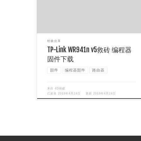
有，没办法，是砖无疑了，于 […]
经验分享
TP-Link WR941n v5救砖 编程器
固件下载
固件
编程器固件
路由器
来自
4D蚂蚁
已发表
2019年4月24日
更新
2019年4月24日