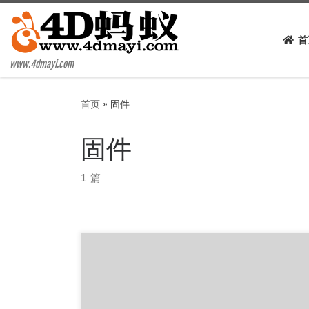
Skip to content
首
www.4dmayi.com
首页
»
固件
固件
1 篇
手里有个941n v5版本的，想刷h大的breed，结果
刷完之后就gg了，路由器开机灯全亮，wifi也没