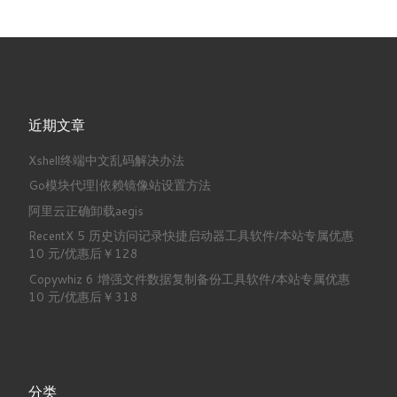
近期文章
Xshell终端中文乱码解决办法
Go模块代理|依赖镜像站设置方法
阿里云正确卸载aegis
RecentX 5 历史访问记录快捷启动器工具软件/本站专属优惠
10 元/优惠后￥128
Copywhiz 6 增强文件数据复制备份工具软件/本站专属优惠
10 元/优惠后￥318
分类