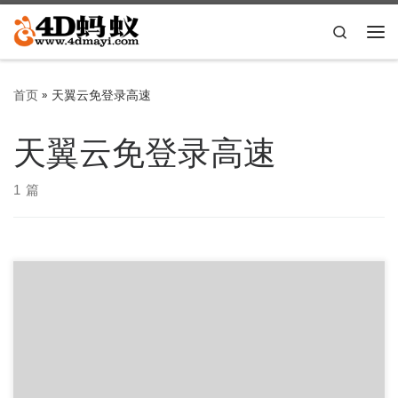
Skip to content
Search
主
首页
»
天翼云免登录高速
天翼云免登录高速
1 篇
网盘解析： 天翼云(免登录)：http://189.ly93.cc/ 效果图
(100M宽带满速)： 系统下载： https://m […]