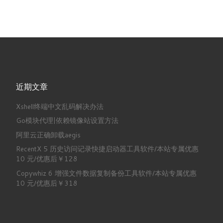
近期文章
Xshell终端中文乱码解决办法
Go模块代理|依赖镜像站设置方法
阿里云正确卸载aegis
RecentX 5 历史访问记录快捷启动器工具软件/本站专属优惠
10 元/优惠后￥128
Copywhiz 6 增强文件数据复制备份工具软件/本站专属优惠
10 元/优惠后￥318