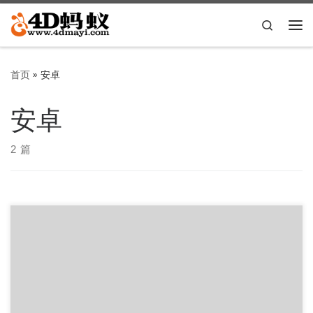
Skip to content
Search
主
首页
»
安卓
安卓
2 篇
白描APP最早是ios上的一款十分强大的OCR文字识别软件，
后来有了安卓版，功能做的越来越好，到现在功能上已经很成
熟了，免费版每天 […]