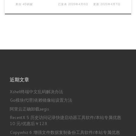
来自
4D蚂蚁
已发表
2020年4月6日
更新
2020年4月7日
近期文章
Xshell终端中文乱码解决办法
Go模块代理|依赖镜像站设置方法
阿里云正确卸载aegis
RecentX 5 历史访问记录快捷启动器工具软件/本站专属优惠
10 元/优惠后￥128
Copywhiz 6 增强文件数据复制备份工具软件/本站专属优惠