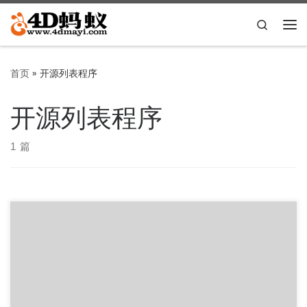
Skip to content
Search
主
首页
»
开源列表程序
开源列表程序
1 篇
只列出还在一直更新的 PHP
https://github.com/qkqpttgf/OneManager-php (荐) #支持
[…]