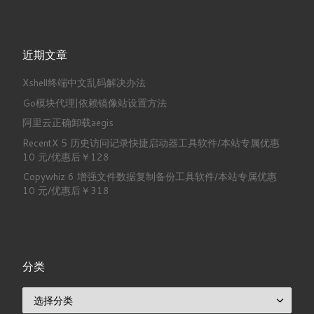
近期文章
Xshell终端中文乱码解决办法
Go模块代理|依赖镜像站设置方法
阿里云正确卸载aegis
RecentX 5 历史访问记录快捷启动器工具软件/本站专属优惠
10 元/优惠后￥128
Copywhiz 6 增强文件数据复制备份工具软件/本站专属优惠
10 元/优惠后￥318
分类
分类