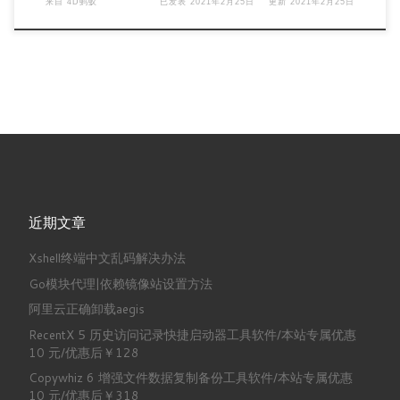
来自
4D蚂蚁
已发表
2021年2月25日
更新
2021年2月25日
近期文章
Xshell终端中文乱码解决办法
Go模块代理|依赖镜像站设置方法
阿里云正确卸载aegis
RecentX 5 历史访问记录快捷启动器工具软件/本站专属优惠
10 元/优惠后￥128
Copywhiz 6 增强文件数据复制备份工具软件/本站专属优惠
10 元/优惠后￥318