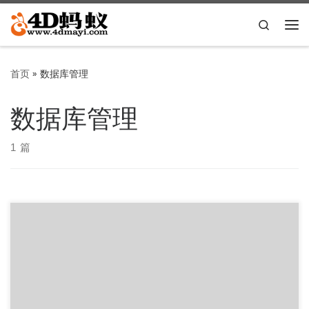
Skip to content
Search
主
首页
»
数据库管理
数据库管理
1 篇
简介： 用于SQLite的数据库浏览器（DB4S）是一种高质量，
可视化的开源工具，用于创建，设计和编辑与SQLite兼容的数
据库文 […]