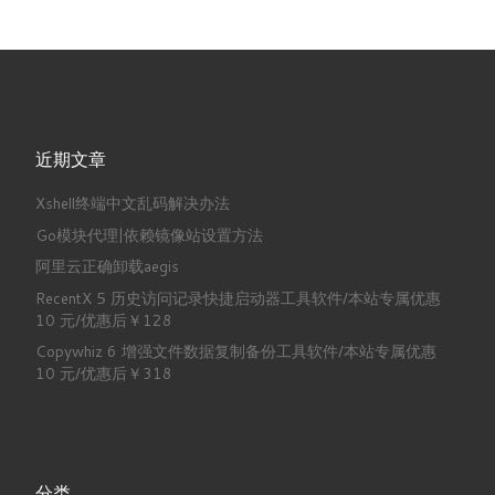
近期文章
Xshell终端中文乱码解决办法
Go模块代理|依赖镜像站设置方法
阿里云正确卸载aegis
RecentX 5 历史访问记录快捷启动器工具软件/本站专属优惠
10 元/优惠后￥128
Copywhiz 6 增强文件数据复制备份工具软件/本站专属优惠
10 元/优惠后￥318
分类