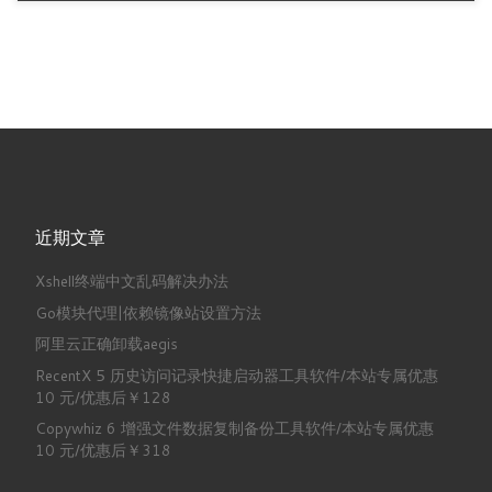
近期文章
Xshell终端中文乱码解决办法
Go模块代理|依赖镜像站设置方法
阿里云正确卸载aegis
RecentX 5 历史访问记录快捷启动器工具软件/本站专属优惠
10 元/优惠后￥128
Copywhiz 6 增强文件数据复制备份工具软件/本站专属优惠
10 元/优惠后￥318