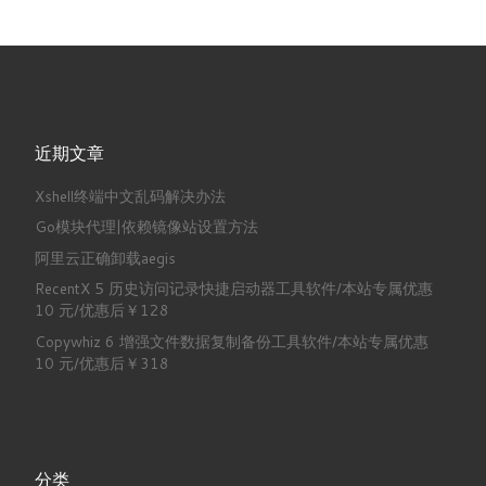
近期文章
Xshell终端中文乱码解决办法
Go模块代理|依赖镜像站设置方法
阿里云正确卸载aegis
RecentX 5 历史访问记录快捷启动器工具软件/本站专属优惠
10 元/优惠后￥128
Copywhiz 6 增强文件数据复制备份工具软件/本站专属优惠
10 元/优惠后￥318
分类