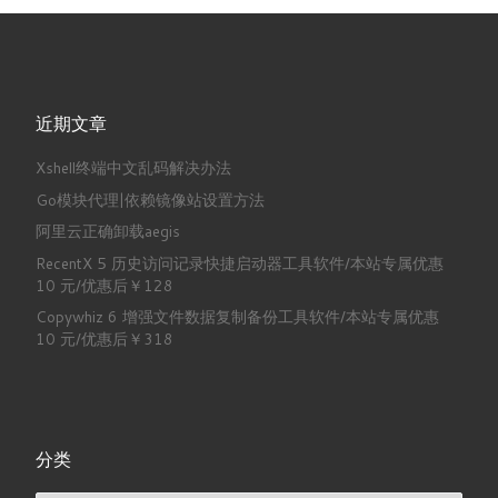
近期文章
Xshell终端中文乱码解决办法
Go模块代理|依赖镜像站设置方法
阿里云正确卸载aegis
RecentX 5 历史访问记录快捷启动器工具软件/本站专属优惠
10 元/优惠后￥128
Copywhiz 6 增强文件数据复制备份工具软件/本站专属优惠
10 元/优惠后￥318
分类