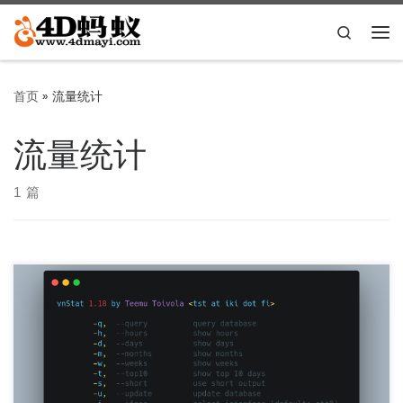
Skip to content
Search
主
首页
»
流量统计
流量统计
1 篇
使用环境 Ubuntu 安装 apt install vnstat 命令行参数
root@www:~# vnstat --help […]