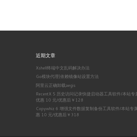
近期文章
Xshell终端中文乱码解决办法
Go模块代理|依赖镜像站设置方法
阿里云正确卸载aegis
RecentX 5 历史访问记录快捷启动器工具软件/本站专
优惠 10 元/优惠后￥128
Copywhiz 6 增强文件数据复制备份工具软件/本站专
惠 10 元/优惠后￥318