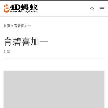
Skip to content
Search
主
首页
»
育碧喜加一
育碧喜加一
1 篇
小编4D蚂蚁记得刺客信条这个游戏搞免费优惠活动已经搞了
好几次了，不过管他免费几次，咱们只管白嫖就完事了。 领
取地址： […]