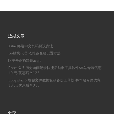
近期文章
Xshell终端中文乱码解决办法
Go模块代理|依赖镜像站设置方法
阿里云正确卸载aegis
RecentX 5 历史访问记录快捷启动器工具软件/本站专属优惠
10 元/优惠后￥128
Copywhiz 6 增强文件数据复制备份工具软件/本站专属优惠
10 元/优惠后￥318
分类