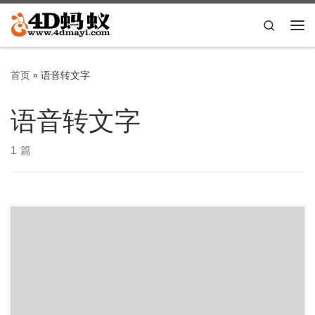
Skip to content
Search
主
首页
»
语音转文字
语音转文字
1 篇
支持百度的API，可以自己从百度上免费申请APIKEY和
SECRETKEY，填入软件，就能免费使用。 申请方法： 严格按
照如下步骤 […]