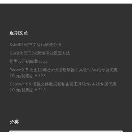
近期文章
Xshell终端中文乱码解决办法
Go模块代理|依赖镜像站设置方法
阿里云正确卸载aegis
RecentX 5 历史访问记录快捷启动器工具软件/本站专属优惠
10 元/优惠后￥128
Copywhiz 6 增强文件数据复制备份工具软件/本站专属优惠
10 元/优惠后￥318
分类