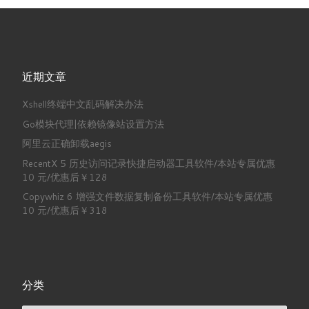
近期文章
Xshell终端中文乱码解决办法
Go模块代理|依赖镜像站设置方法
阿里云正确卸载aegis
RecentX 5 历史访问记录快捷启动器工具软件/本站专属优惠
10 元/优惠后￥128
Copywhiz 6 增强文件数据复制备份工具软件/本站专属优惠
10 元/优惠后￥318
分类