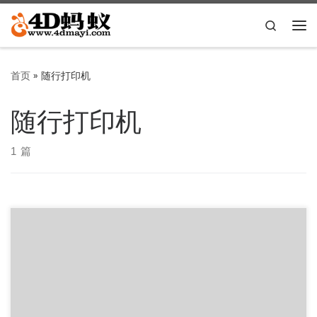
Skip to content
Search
主
首页
»
随行打印机
随行打印机
1 篇
软件简介 随行打印机高级版，可以让你不用电脑也能向打印
设备传输文件，直接打印您想要的文件。更方便的是这款app
可自动扫描附近的打印 […]