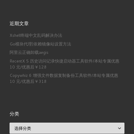
近期文章
Xshell终端中文乱码解决办法
Go模块代理|依赖镜像站设置方法
阿里云正确卸载aegis
RecentX 5 历史访问记录快捷启动器工具软件/本站专属优惠
10 元/优惠后￥128
Copywhiz 6 增强文件数据复制备份工具软件/本站专属优惠
10 元/优惠后￥318
分类
分类