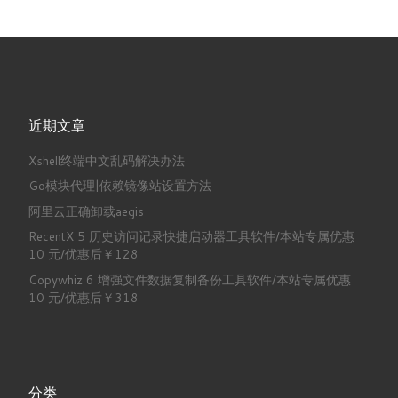
近期文章
Xshell终端中文乱码解决办法
Go模块代理|依赖镜像站设置方法
阿里云正确卸载aegis
RecentX 5 历史访问记录快捷启动器工具软件/本站专属优惠
10 元/优惠后￥128
Copywhiz 6 增强文件数据复制备份工具软件/本站专属优惠
10 元/优惠后￥318
分类