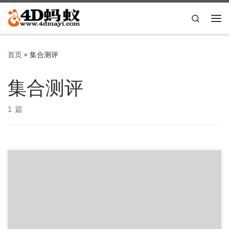
Skip to content
Search
主
首页
»
集合测评
集合测评
1 篇
所有数据均是真实跑分，内容详实可信，涵盖netcup、
Linode、搬瓦工HE、virmach、chicagovps、conoha […]