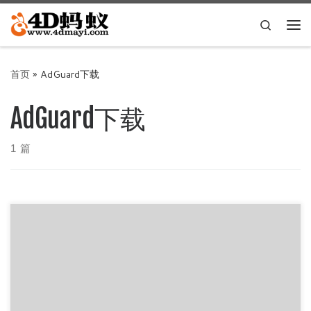
Skip to content
Search
主
首页
»
AdGuard下载
AdGuard下载
1 篇
AdGuard v7.5.3371.0 for Windows是Windows平台的一款拦
截广告利器，可以拦截几乎所有广告，使工作 […]