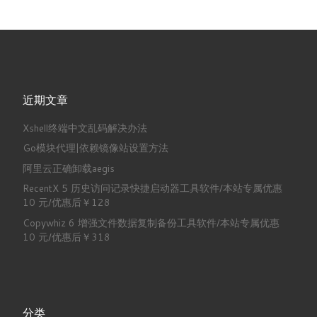
近期文章
Xshell终端中文乱码解决办法
Go模块代理|依赖镜像站设置方法
阿里云正确卸载aegis
RecentX 5 历史访问记录快捷启动器工具软件/本站专属优惠
10 元/优惠后￥128
Copywhiz 6 增强文件数据复制备份工具软件/本站专属优惠
10 元/优惠后￥318
分类