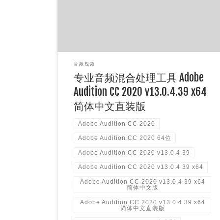
频混合处理工具A […]
音频视频
专业音频混合处理工具 Adobe
Audition CC 2020 v13.0.4.39 x64
简体中文直装版
Adobe Audition CC 2020
Adobe Audition CC 2020 64位
Adobe Audition CC 2020 v13.0.4.39
Adobe Audition CC 2020 v13.0.4.39 x64
Adobe Audition CC 2020 v13.0.4.39 x64
简体中文版
Adobe Audition CC 2020 v13.0.4.39 x64
简体中文直装版