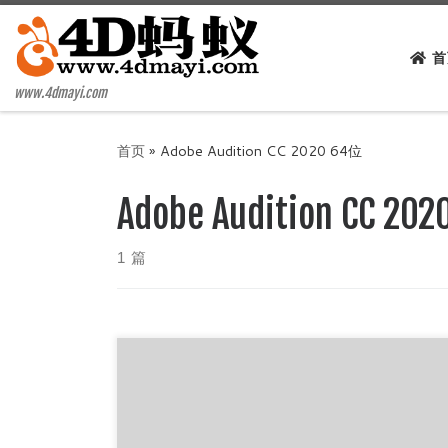
Skip to content
首
www.4dmayi.com
首页
»
Adobe Audition CC 2020 64位
Adobe Audition CC 20
1 篇
Adobe Audition CC 2020发布了，小编4D蚂蚁也
跟进更新一下，作为Adobe全家桶的一员，专业音