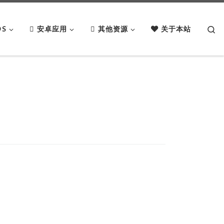
Se
OS
安卓应用
其他资源
关于本站