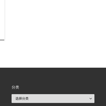
分类
分类