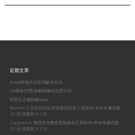
近期文章
Xshell终端中文乱码解决办法
Go模块代理|依赖镜像站设置方法
阿里云正确卸载aegis
RecentX 5 历史访问记录快捷启动器工具软件/本站专属优惠
10 元/优惠后￥128
Copywhiz 6 增强文件数据复制备份工具软件/本站专属优惠
10 元/优惠后￥318