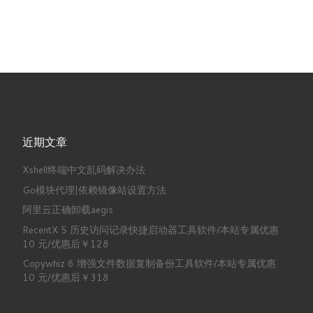
近期文章
Xshell终端中文乱码解决办法
Go模块代理|依赖镜像站设置方法
阿里云正确卸载aegis
RecentX 5 历史访问记录快捷启动器工具软件/本站专属优惠
10 元/优惠后￥128
Copywhiz 6 增强文件数据复制备份工具软件/本站专属优惠
10 元/优惠后￥318