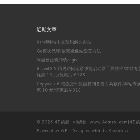
近期文章
Xshell终端中文乱码解决办法
Go模块代理|依赖镜像站设置方法
阿里云正确卸载aegis
RecentX 5 历史访问记录快捷启动器工具软件/本站专
优惠 10 元/优惠后￥128
Copywhiz 6 增强文件数据复制备份工具软件/本站专
惠 10 元/优惠后￥318
© 2026
4D蚂蚁-4d蚂蚁-www.4dmayi.com|4
Powered by
WP
– Designed with the
Customizr