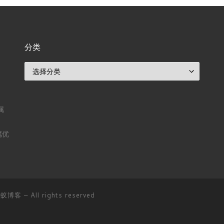
分类
分类
属
属优
D蚂蚁博客
– All rights reserved