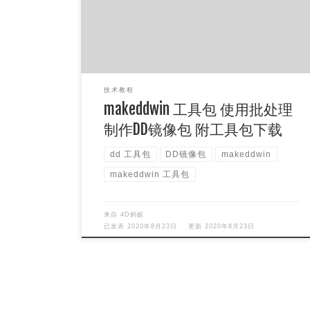
换，代码查阅。 说 […]
技术教程
makeddwin 工具包 使用批处理
制作DD镜像包 附工具包下载
dd 工具包
DD镜像包
makeddwin
makeddwin 工具包
来自
4D蚂蚁
已发表
2020年8月23日
更新
2020年8月23日