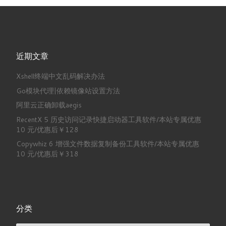
近期文章
Xshell终端中文乱码解决办法
Go模块代理|依赖镜像站设置方法
阿里云正确卸载aegis
RecentX 5 历史访问记录快捷启动器工具软件/本站专属优惠
10 元/优惠后￥128
Copywhiz 6 增强文件数据复制备份工具软件/本站专属优惠
10 元/优惠后￥318
分类