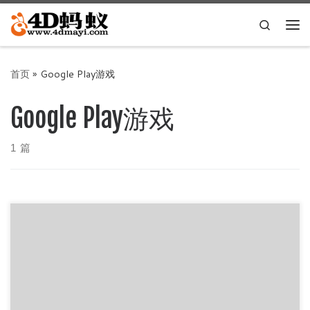
Skip to content
Search
主
首页
»
Google Play游戏
Google Play游戏
1 篇
游戏介绍： 带领一个母亲和她的孩子通过神奇的建筑开展一
个旅程，发现充斥幻象的道路和令人着迷的谜题，学习神圣几
何的秘密。 在旅途中帮 […]