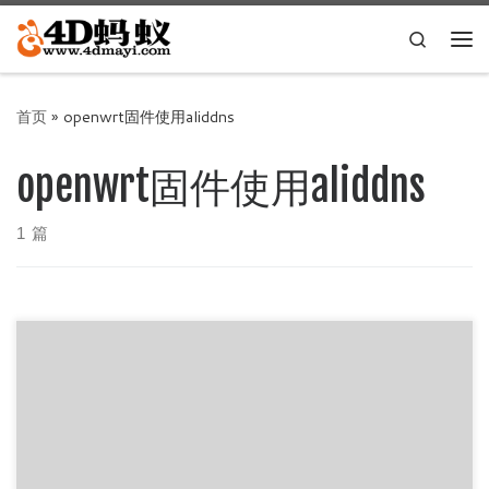
Skip to content
Search
主
首页
»
openwrt固件使用aliddns
openwrt固件使用aliddns
1 篇
OpenWrt的可玩性很高，并且是开源，作为路由系统非常好
用，我们可以通过编译Lienol的OpenWrt源码来制作自用的固
件，最 […]