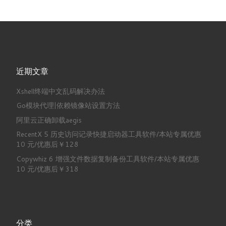
近期文章
Xshell终端中文乱码解决办法
Go模块代理|依赖镜像站设置方法
阿里云正确卸载aegis
RecentX 5 历史访问记录快捷启动器工具软件/本站专属优惠
10 元/优惠后￥128
Copywhiz 6 增强文件数据复制备份工具软件/本站专属优惠
10 元/优惠后￥318
分类