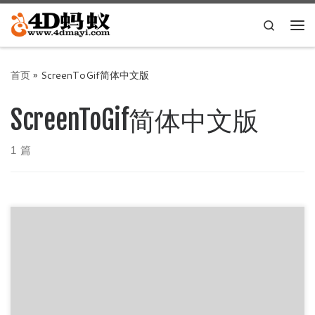
Skip to content
Search
主
首页
»
ScreenToGif简体中文版
ScreenToGif简体中文版
1 篇
今天小编4D蚂蚁给大家推荐ScreenToGif v2.23.1 简体中文便
携版，这是一款开源免费没有广告的GIF动画录制软件，可
[…]