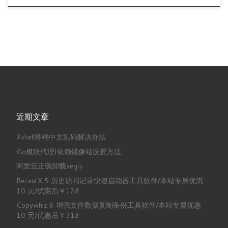
近期文章
Xshell终端中文乱码解决办法
Go模块代理|依赖镜像站设置方法
阿里云正确卸载aegis
RecentX 5 历史访问记录快捷启动器工具软件/本站专属优惠
10 元/优惠后￥128
Copywhiz 6 增强文件数据复制备份工具软件/本站专属优惠
10 元/优惠后￥318