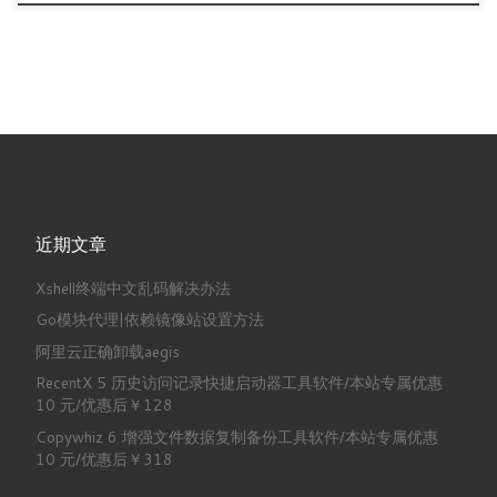
近期文章
Xshell终端中文乱码解决办法
Go模块代理|依赖镜像站设置方法
阿里云正确卸载aegis
RecentX 5 历史访问记录快捷启动器工具软件/本站专属优惠
10 元/优惠后￥128
Copywhiz 6 增强文件数据复制备份工具软件/本站专属优惠
10 元/优惠后￥318