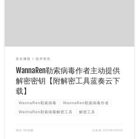
4月9日，“WannaRen”勒索病毒作者通过多方主动联系到火
绒，并提供了相关解密密钥。经火绒工程师分析后，验证密钥
有效，稍后我们 […]
安全播报
技术资讯
WannaRen勒索病毒作者主动提供
解密密钥【附解密工具蓝奏云下
载】
WannaRen勒索病毒
WannaRen勒索病毒作者
WannaRen勒索病毒解密工具
解密工具
来自
4D蚂蚁
已发表
2020年4月9日