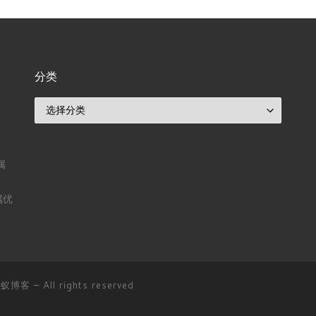
分类
分类
属
属优
D蚂蚁博客
– All rights reserved