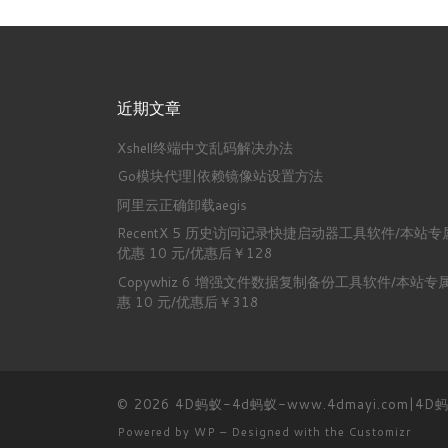
近期文章
Xshell终端中文乱码解决办法
Go模块代理|依赖镜像站设置方法
阿里云正确卸载aegis
RecentX 5 历史访问记录快捷启动器工具软件/本站专
优惠 10 元/优惠后￥128
Copywhiz 6 增强文件数据复制备份工具软件/本站专
惠 10 元/优惠后￥318
© 2026
4D蚂蚁-4d蚂蚁-www.4dmayi.com|4
Powered by
WP
– Designed with the
Customizr