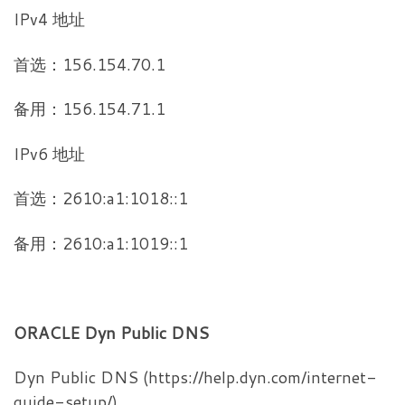
IPv4 地址
首选：156.154.70.1
备用：156.154.71.1
IPv6 地址
首选：2610:a1:1018::1
备用：2610:a1:1019::1
ORACLE Dyn Public DNS
Dyn Public DNS (https://help.dyn.com/internet-
guide-setup/)