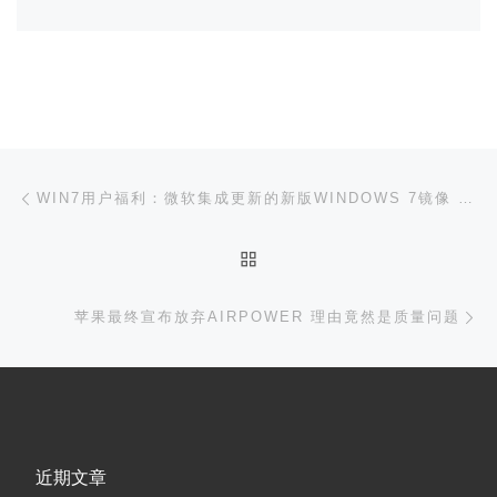
文章导航
上一篇
WIN7用户福利：微软集成更新的新版WINDOWS 7镜像 迅雷满速下载
返回文章列表
下
苹果最终宣布放弃AIRPOWER 理由竟然是质量问题
近期文章