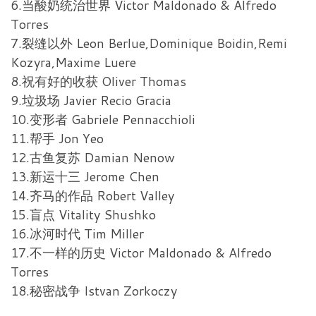
6.当酸奶统治世界 Victor Maldonado & Alfredo
Torres
7.裂缝以外 Leon Berlue,Dominique Boidin,Remi
Kozyra,Maxime Luere
8.祝有好的收获 Oliver Thomas
9.垃圾场 Javier Recio Gracia
10.变形者 Gabriele Pennacchioli
11.帮手 Jon Yeo
12.古鱼复苏 Damian Nenow
13.新运十三 Jerome Chen
14.齐马的作品 Robert Valley
15.盲点 Vitality Shushko
16.冰河时代 Tim Miller
17.不一样的历史 Victor Maldonado & Alfredo
Torres
18.秘密战争 Istvan Zorkoczy