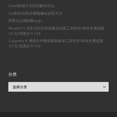
Xshell终端中文乱码解决办法
Go模块代理|依赖镜像站设置方法
阿里云正确卸载aegis
RecentX 5 历史访问记录快捷启动器工具软件/本站专属优惠
10 元/优惠后￥128
Copywhiz 6 增强文件数据复制备份工具软件/本站专属优惠
10 元/优惠后￥318
分类
分类