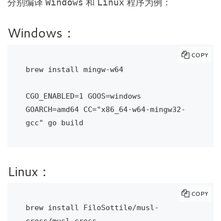
分别编译
和
程序为例：
Windows
Linux
Windows：
COPY
brew install mingw-w64

CGO_ENABLED=1 GOOS=windows 
GOARCH=amd64 CC="x86_64-w64-mingw32-
gcc" go build
Linux：
COPY
brew install FiloSottile/musl-
cross/musl-cross
