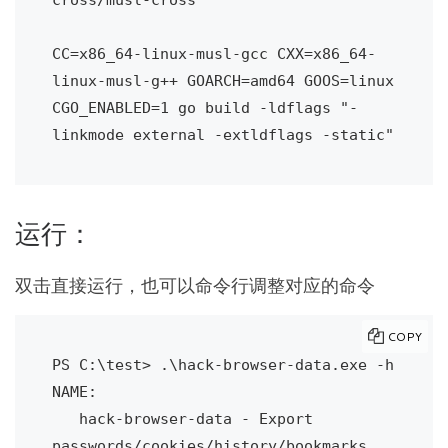
CC=x86_64-linux-musl-gcc CXX=x86_64-
linux-musl-g++ GOARCH=amd64 GOOS=linux 
CGO_ENABLED=1 go build -ldflags "-
linkmode external -extldflags -static"
运行：
双击直接运行，也可以命令行调整对应的命令
COPY
PS C:\test> .\hack-browser-data.exe -h

NAME:

   hack-browser-data - Export 
passwords/cookies/history/bookmarks 