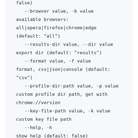
false)

   --browser value, -b value           
available browsers: 
all|opera|firefox|chrome|edge 
(default: "all")

   --results-dir value, --dir value    
export dir (default: "results")

   --format value, -f value            
format, csv|json|console (default: 
"csv")

   --profile-dir-path value, -p value  
custom profile dir path, get with 
chrome://version

   --key-file-path value, -k value     
custom key file path

   --help, -h                          
show help (default: false)
