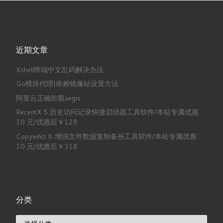
近期文章
Xshell终端中文乱码解决办法
Go模块代理|依赖镜像站设置方法
阿里云正确卸载aegis
RecentX 5 历史访问记录快捷启动器工具软件/本站专属优惠
10 元/优惠后￥128
Copywhiz 6 增强文件数据复制备份工具软件/本站专属优惠
10 元/优惠后￥318
分类
分类