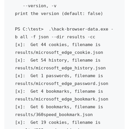
   --version, -v                       
print the version (default: false)

PS C:\test>  .\hack-browser-data.exe -
b all -f json --dir results -cc

[x]:  Get 44 cookies, filename is 
results/microsoft_edge_cookie.json

[x]:  Get 54 history, filename is 
results/microsoft_edge_history.json

[x]:  Get 1 passwords, filename is 
results/microsoft_edge_password.json

[x]:  Get 4 bookmarks, filename is 
results/microsoft_edge_bookmark.json

[x]:  Get 6 bookmarks, filename is 
results/360speed_bookmark.json

[x]:  Get 19 cookies, filename is 