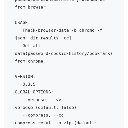
from browser

USAGE:

   [hack-browser-data -b chrome -f 
json -dir results -cc]

   Get all 
data(password/cookie/history/bookmark) 
from chrome

VERSION:

   0.3.5

GLOBAL OPTIONS:

   --verbose, --vv                     
verbose (default: false)

   --compress, --cc                    
compress result to zip (default: 