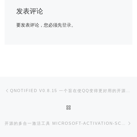
发表评论
要发表评论，您必须先
登录
。
文章导航
上一篇
QNOTIFIED V0.8.15 一个旨在使QQ变得更好用的开源XPOSED模块
返回文章列表
下
开源的多合一激活工具 MICROSOFT-ACTIVATION-SCRIPTS(数字许可证激活、KMS38、在线KMS)