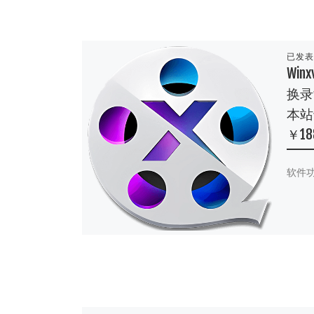
已发
Win
换录
本站
￥18
软件功能