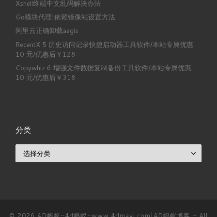
Xshell终端中文乱码解决办法
Go模块代理|依赖镜像站设置方法
阿里云正确卸载aegis
RecentX 5 历史访问记录快捷启动器工具软件/本站专属优惠
10 元/优惠后￥128
Copywhiz 6 增强文件数据复制备份工具软件/本站专属优惠
10 元/优惠后￥318
分类
分类
© 2026
4D蚂蚁-4d蚂蚁-www.4dmayi.com|4D蚂蚁博客
– All