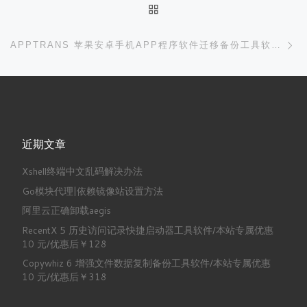
返回文章列表
下
APPTRANS 苹果安卓手机APP程序软件迁移备份工具软件/本站专属优惠 10 元/优惠后￥348
近期文章
Xshell终端中文乱码解决办法
Go模块代理|依赖镜像站设置方法
阿里云正确卸载aegis
RecentX 5 历史访问记录快捷启动器工具软件/本站专属优惠
10 元/优惠后￥128
Copywhiz 6 增强文件数据复制备份工具软件/本站专属优惠
10 元/优惠后￥318