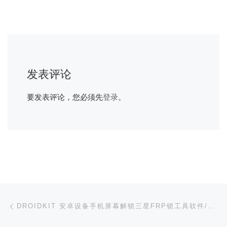
发表评论
要发表评论，您必须先
登录
。
文章导航
上一篇
DROIDKIT 安卓设备手机屏幕解锁三星FRP锁工具软件/本站专属优惠 10 元/优惠后￥388