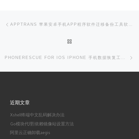
文章导航
上一篇
APPTRANS 苹果安卓手机APP程序软件迁移备份工具软件/本站专属优惠 10 元/优惠后￥348
返回文章列表
下
PHONERESCUE FOR IOS IPHONE 手机数据恢复工具软件/本站专属优惠 10 元/优惠后￥388
近期文章
Xshell终端中文乱码解决办法
Go模块代理|依赖镜像站设置方法
阿里云正确卸载aegis