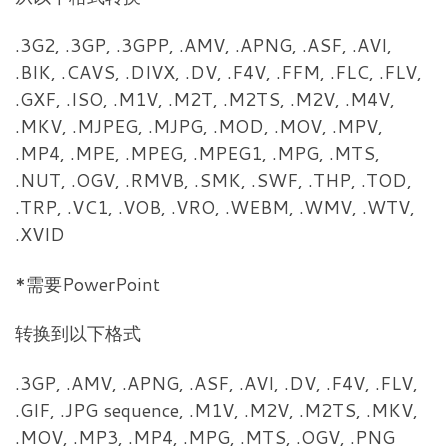
.3G2, .3GP, .3GPP, .AMV, .APNG, .ASF, .AVI,
.BIK, .CAVS, .DIVX, .DV, .F4V, .FFM, .FLC, .FLV,
.GXF, .ISO, .M1V, .M2T, .M2TS, .M2V, .M4V,
.MKV, .MJPEG, .MJPG, .MOD, .MOV, .MPV,
.MP4, .MPE, .MPEG, .MPEG1, .MPG, .MTS,
.NUT, .OGV, .RMVB, .SMK, .SWF, .THP, .TOD,
.TRP, .VC1, .VOB, .VRO, .WEBM, .WMV, .WTV,
.XVID
*需要PowerPoint
转换到以下格式
.3GP, .AMV, .APNG, .ASF, .AVI, .DV, .F4V, .FLV,
.GIF, .JPG sequence, .M1V, .M2V, .M2TS, .MKV,
.MOV, .MP3, .MP4, .MPG, .MTS, .OGV, .PNG