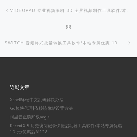
文章导航
上一篇
VIDEOPAD 专业视频编辑 3D 全景视频制作工具软件/本站专属优惠 10 元/优惠后￥348
返回文章列表
下
SWITCH 音频格式批量转换工具软件/本站专属优惠 10 元/优惠后￥188
近期文章
Xshell终端中文乱码解决办法
Go模块代理|依赖镜像站设置方法
阿里云正确卸载aegis
RecentX 5 历史访问记录快捷启动器工具软件/本站专属优惠
10 元/优惠后￥128