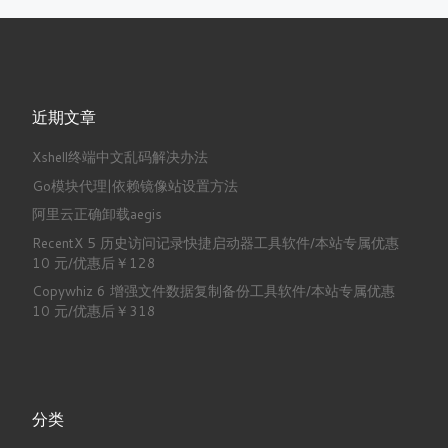
近期文章
Xshell终端中文乱码解决办法
Go模块代理|依赖镜像站设置方法
阿里云正确卸载aegis
RecentX 5 历史访问记录快捷启动器工具软件/本站专属优惠
10 元/优惠后￥128
Copywhiz 6 增强文件数据复制备份工具软件/本站专属优惠
10 元/优惠后￥318
分类