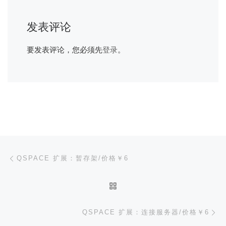
发表评论
要发表评论，您必须先
登录
。
文章导航
上一篇
QSPACE 扩展：暂存架/价格￥6
返回文章列表
下
QSPACE 扩展：连接服务器/价格￥6