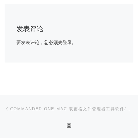
发表评论
要发表评论，您必须先
登录
。
文章导航
上一篇
COMMANDER ONE MAC 双窗格文件管理器工具软件/本站专属优惠 10 元/优惠后￥208
返回文章列表
下