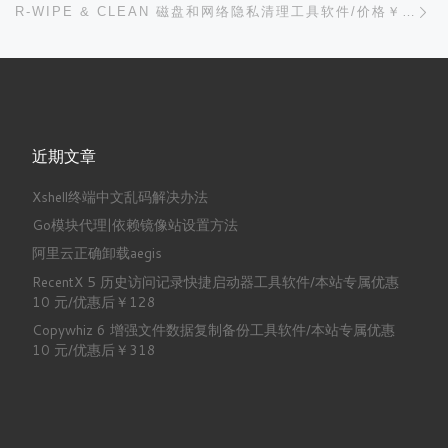
R-WIPE & CLEAN 磁盘和网络隐私清理工具软件/价格￥188
近期文章
Xshell终端中文乱码解决办法
Go模块代理|依赖镜像站设置方法
阿里云正确卸载aegis
RecentX 5 历史访问记录快捷启动器工具软件/本站专属优惠
10 元/优惠后￥128
Copywhiz 6 增强文件数据复制备份工具软件/本站专属优惠
10 元/优惠后￥318