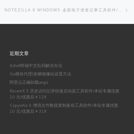
下
NOTEZILLA 9 WINDOWS 桌面电子便签记事工具软件/本站专属优惠 10 元/优惠后￥188
近期文章
Xshell终端中文乱码解决办法
Go模块代理|依赖镜像站设置方法
阿里云正确卸载aegis
RecentX 5 历史访问记录快捷启动器工具软件/本站专属优惠
10 元/优惠后￥128
Copywhiz 6 增强文件数据复制备份工具软件/本站专属优惠
10 元/优惠后￥318