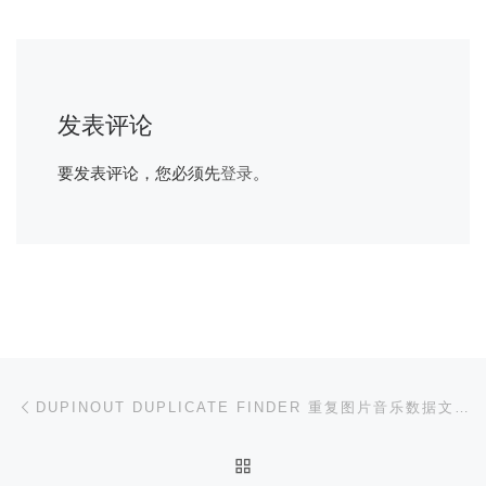
发表评论
要发表评论，您必须先
登录
。
文章导航
上一篇
DUPINOUT DUPLICATE FINDER 重复图片音乐数据文件查找清理软件/本站专属优惠 10 元/优惠后￥88
返回文章列表