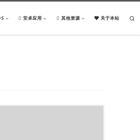
Se
OS
安卓应用
其他资源
关于本站
gjcdn.com，国人商家，2020年6月开放终身免费
版，特点是专门面向站长终身免费，无需备案，无