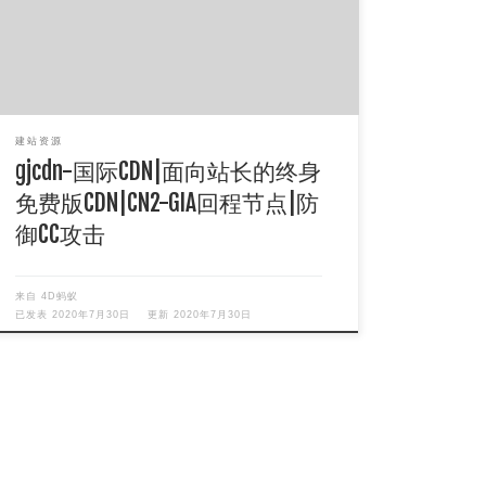
需实名，免费抗DDoS(暂时未 […]
建站资源
gjcdn-国际CDN|面向站长的终身
免费版CDN|CN2-GIA回程节点|防
御CC攻击
来自
4D蚂蚁
已发表
2020年7月30日
更新
2020年7月30日