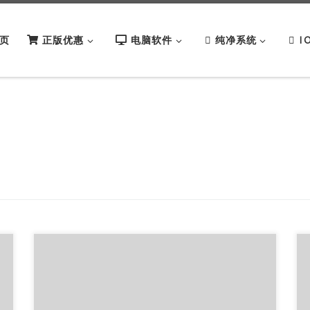
页
正版优惠
电脑软件
纯净系统
I
Linux一键安装LAMP、LNMP的软件“护卫神·主机大
师（Linux）近日发布了第一个版本(之前是主做