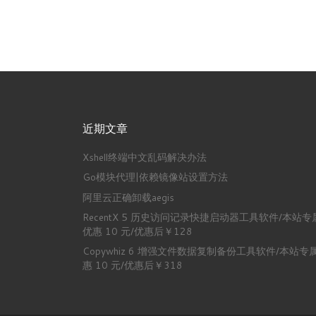
近期文章
Xshell终端中文乱码解决办法
Go模块代理|依赖镜像站设置方法
阿里云正确卸载aegis
RecentX 5 历史访问记录快捷启动器工具软件/本站专
优惠 10 元/优惠后￥128
Copywhiz 6 增强文件数据复制备份工具软件/本站专
惠 10 元/优惠后￥318