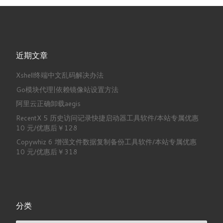
近期文章
Xshell终端中文乱码解决办法
Go模块代理|依赖镜像站设置方法
阿里云正确卸载aegis
RecentX 5 历史访问记录快捷启动器工具软件/本站专属优惠
10 元/优惠后￥128
Copywhiz 6 增强文件数据复制备份工具软件/本站专属优惠
10 元/优惠后￥318
分类