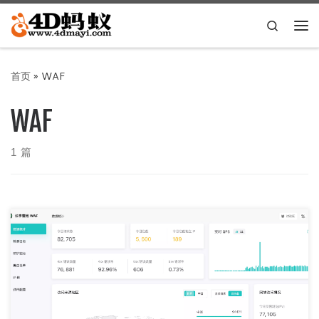
Skip to content
Search
主
首页
»
WAF
WAF
1 篇
长亭科技出的WAF，据说是“耗时近 10 年倾情打造的
WAF”，不知真假，基于 Nginx 开发（应该是基于tengine），
使用了什么“智能语义分析算法”，GitHub应该只是开源了管理
后台前端的代码，还有一些docker容器的配置（容器用到了