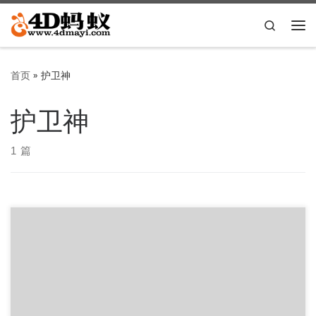
Skip to content
Search
主
首页
»
护卫神
护卫神
1 篇
Linux一键安装LAMP、LNMP的软件“护卫神·主机大师
（Linux）近日发布了第一个版本(之前是主做Windows面板
的)， […]