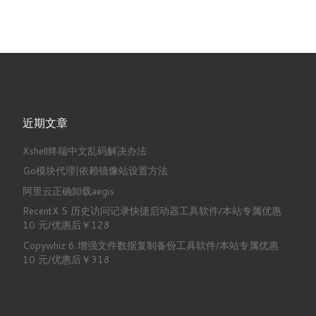
近期文章
Xshell终端中文乱码解决办法
Go模块代理|依赖镜像站设置方法
阿里云正确卸载aegis
RecentX 5 历史访问记录快捷启动器工具软件/本站专属优惠
10 元/优惠后￥128
Copywhiz 6 增强文件数据复制备份工具软件/本站专属优惠
10 元/优惠后￥318